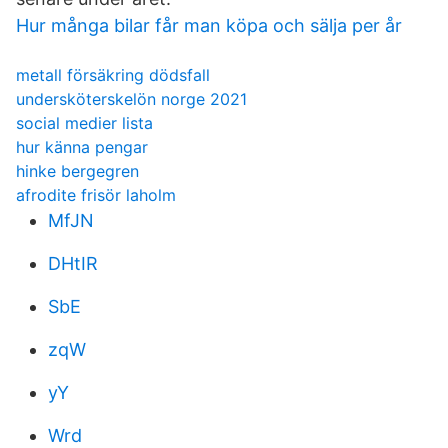
Hur många bilar får man köpa och sälja per år
metall försäkring dödsfall
undersköterskelön norge 2021
social medier lista
hur känna pengar
hinke bergegren
afrodite frisör laholm
MfJN
DHtIR
SbE
zqW
yY
Wrd