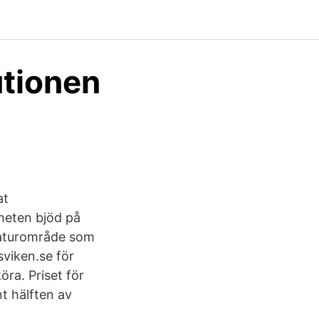
utionen
at
heten bjöd på
 naturområde som
viken.se för
ra. Priset för
t hälften av