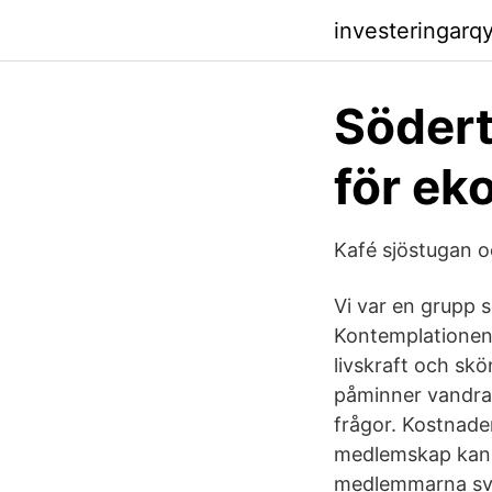
investeringarq
Södert
för ek
Kafé sjöstugan 
Vi var en grupp 
Kontemplationen 
livskraft och skö
påminner vandrar
frågor. Kostnaden
medlemskap kan d
medlemmarna svar