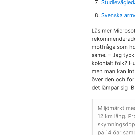
Studievägled
Svenska arm
Läs mer Microsof
rekommenderade l
motfråga som hon 
same. – Jag tycke
kolonialt folk? H
men man kan inte
över den och for
det lämpar sig
Miljömärkt med
12 km lång. Pr
skymningsdopp
på 14 öar sam