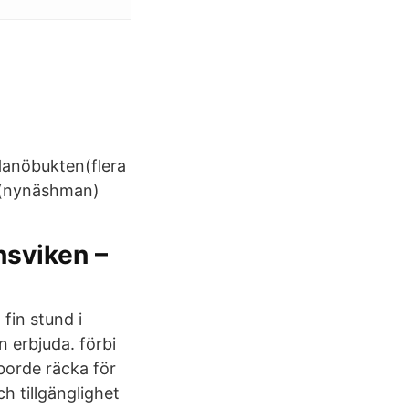
i Hanöbukten(flera
8 (nynäshman)
nsviken –
 fin stund i
n erbjuda. förbi
borde räcka för
h tillgänglighet