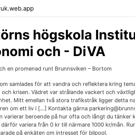
yuk.web.app
örns högskola Instit
onomi och - DiVA
och en promenad runt Brunnsviken – Bortom
som samlades för att vandra och reflektera kring tem
och krisen. Vädret var strålande vackert och växtlig
nhet. Mitt emellan två stora trafikstråk ligger detta
en om ett liv i […] Kontakta gärna parkering@brunns
 varierar beroende på hur ofta och långt du tänker kö
ärför variera från 0 kr till närmare 1000 kr/mån. Run
ade på enkäten om intresset för bilpool.