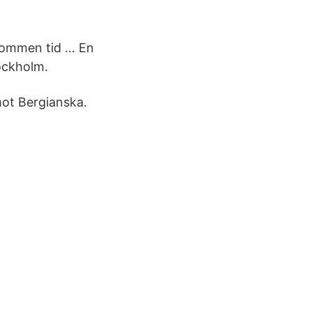
skommen tid … En
ockholm.
mot Bergianska.