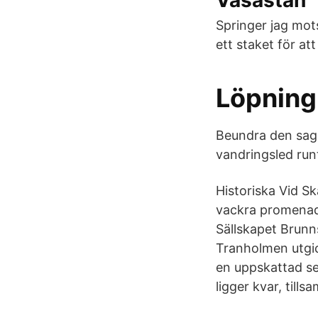
Vasastan
Springer jag mot
ett staket för a
Löpning
Beundra den sago
vandringsled runt
Historiska Vid Sk
vackra promenad 
Sällskapet Brunn
Tranholmen utgic
en uppskattad se
ligger kvar, till