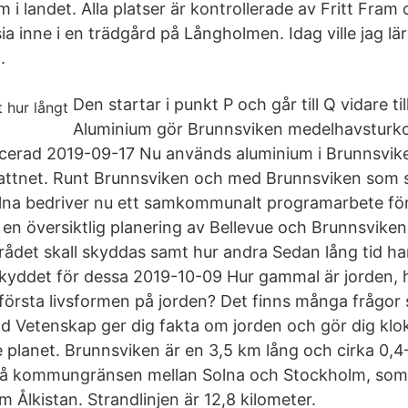
m i landet. Alla platser är kontrollerade av Fritt Fra
 inne i en trädgård på Långholmen. Idag ville jag l
.
Den startar i punkt P och går till Q vidare ti
Aluminium gör Brunnsviken medelhavsturk
cerad 2019-09-17 Nu används aluminium i Brunnsvike
attnet. Runt Brunnsviken och med Brunnsviken som
olna bedriver nu ett samkommunalt programarbete fö
en översiktlig planering av Bellevue och Brunnsviken.
rådet skall skyddas samt hur andra Sedan lång tid ha
skyddet för dessa 2019-10-09 Hur gammal är jorden,
första livsformen på jorden? Det finns många frågor s
rad Vetenskap ger dig fakta om jorden och gör dig klo
 planet. Brunnsviken är en 3,5 km lång och cirka 0,
å kommungränsen mellan Solna och Stockholm, som är
m Ålkistan. Strandlinjen är 12,8 kilometer.