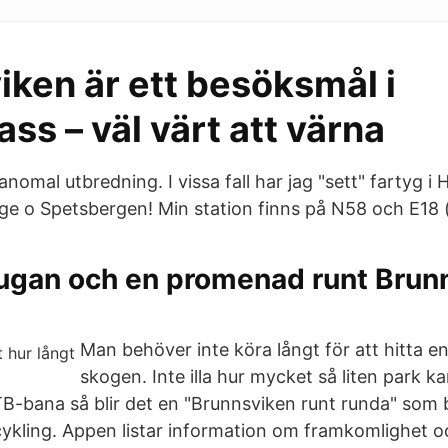
ken är ett besöksmål i
ass – väl värt att värna
t anomal utbredning. I vissa fall har jag "sett" fartyg 
ge o Spetsbergen! Min station finns på N58 och E1
tugan och en promenad runt Brun
Man behöver inte köra långt för att hitta en
skogen. Inte illa hur mycket så liten park ka
B-bana så blir det en "Brunnsviken runt runda" som 
cykling. Appen listar information om framkomlighet oc