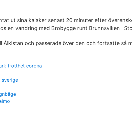
at ut sina kajaker senast 20 minuter efter överen
bjöds en vandring med Brobygge runt Brunnsviken i St
ill Ålkistan och passerade över den och fortsatte så 
rk trötthet corona
i sverige
egnbåge
malmö