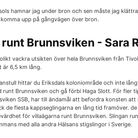
sols hamnar jag under bron och sen måste jag klättr
tt komma upp på gångvägen över bron.
 runt Brunnsviken - Sara 
likt vackra utsikten över hela Brunnsviken från Tivol
 är 6,5 km lång.
anstull hittar du Eriksdals koloniområde och inte lång
runt Brunnsviken och gå förbi Haga Slott. För fler ti
sviken SSB, har till ändamål att befordra konsten att
k de flesta kappseglingarna en lång tid framöver. de 
värdhet för villaägarna runt Brunnsviken. Slingan ru
sammans med alla andra Hälsans stigslingor i Sverige.