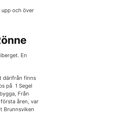
a upp och över
Rönne
iberget. En
t därifrån finns
ps på 1 Segel
 bygga, Från
första åren, var
nt Brunnsviken