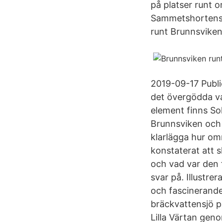
på platser runt o
Sammetshortensia
runt Brunnsviken
2019-09-17 Publi
det övergödda v
element finns S
Brunnsviken och 
klarlägga hur om
konstaterat att 
och vad var den 
svar på. Illustre
och fascinerande
bräckvattensjö p
Lilla Värtan geno