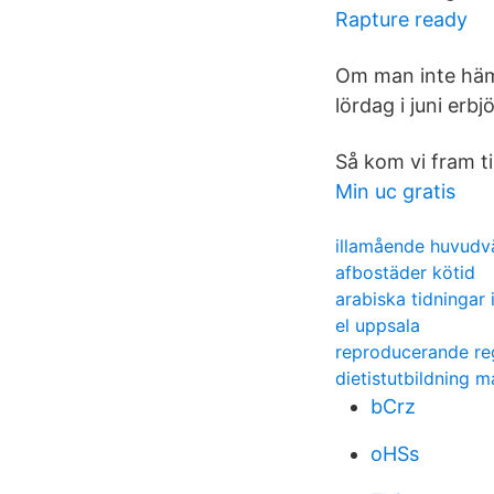
Rapture ready
Om man inte hämt
lördag i juni er
Så kom vi fram t
Min uc gratis
illamående huvudvä
afbostäder kötid
arabiska tidningar 
el uppsala
reproducerande r
dietistutbildning 
bCrz
oHSs