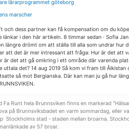
are lärarprogrammet göteborg
ens marscher
t och dess partner kan få kompensation om du köpe
änkar i den här artikeln. 8 timmar sedan · Sofia Jan
längre drömt om att ställa till alla som undrar hur d
r att det är mer intressant att fråga: Hur är det att v
ur är det att gå omkring i ett område där varenda pla
 uttala det? 14 aug 2019 Så kom vi fram till Ålkistan
tsatte så mot Bergianska. Där kan man ju gå hur läng
 BRUNNSVIKEN.
 Fa Runt hela Brunnsviken finns en markerad "Hälsan
ova på Brunnsviksbadet en varm sommardag, eller var
 Stockholms stad - staden mellan broarna. Stockh
manlänkade av 57 broar.