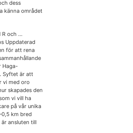
m och dess
ära känna området
ll R och …
os Uppdaterad
n för att rena
 sammanhållande
r Haga-
 Syftet är att
r vi med oro
 hur skapades den
om vi vill ha
kare på vår unika
4–0,5 km bred
 ansluten till