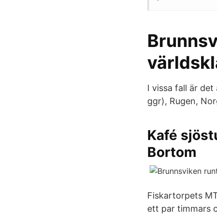
Brunnsvi
världskl
I vissa fall är de
ggr), Rugen, Nor
Kafé sjös
Bortom
Fiskartorpets MT
ett par timmars 