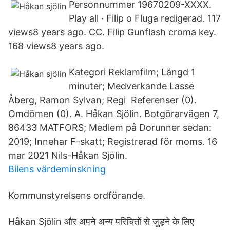
Personnummer 19670209-XXXX.
Play all · Filip o Fluga redigerad. 117
views8 years ago. CC. Filip Gunflash croma key.
168 views8 years ago.
Kategori Reklamfilm; Längd 1
minuter; Medverkande Lasse
Åberg, Ramon Sylvan; Regi Referenser (0).
Omdömen (0). A. Håkan Sjölin. Botgörarvägen 7,
86433 MATFORS; Medlem på Dorunner sedan:
2019; Innehar F-skatt; Registrerad för moms. 16
mar 2021 Nils-Håkan Sjölin.
Bilens värdeminskning
Kommunstyrelsens ordförande.
Håkan Sjölin और अपने अन्य परिचितों से जुड़ने के लिए