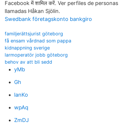
Facebook में शामिल करें. Ver perfiles de personas
llamadas Håkan Sjölin.
Swedbank företagskonto bankgiro
familjerättsjurist göteborg
få ensam vårdnad som pappa
kidnappning sverige
larmoperatör jobb göteborg
behov av att bli sedd
yMb
Gh
lanKo
wpAq
ZmDJ